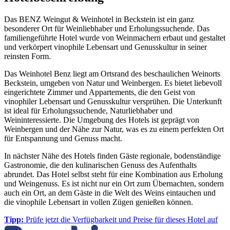
Das BENZ Weingut & Weinhotel in Beckstein ist ein ganz
besonderer Ort für Weinliebhaber und Erholungssuchende. Das
familiengeführte Hotel wurde von Weinmachern erbaut und gestaltet
und verkörpert vinophile Lebensart und Genusskultur in seiner
reinsten Form.
Das Weinhotel Benz liegt am Ortsrand des beschaulichen Weinorts
Beckstein, umgeben von Natur und Weinbergen. Es bietet liebevoll
eingerichtete Zimmer und Appartements, die den Geist von
vinophiler Lebensart und Genusskultur versprühen. Die Unterkunft
ist ideal für Erholungssuchende, Naturliebhaber und
Weininteressierte. Die Umgebung des Hotels ist geprägt von
Weinbergen und der Nähe zur Natur, was es zu einem perfekten Ort
für Entspannung und Genuss macht.
In nächster Nähe des Hotels finden Gäste regionale, bodenständige
Gastronomie, die den kulinarischen Genuss des Aufenthalts
abrundet. Das Hotel selbst steht für eine Kombination aus Erholung
und Weingenuss. Es ist nicht nur ein Ort zum Übernachten, sondern
auch ein Ort, an dem Gäste in die Welt des Weins eintauchen und
die vinophile Lebensart in vollen Zügen genießen können.
Tipp:
Prüfe jetzt die Verfügbarkeit und Preise für dieses Hotel auf